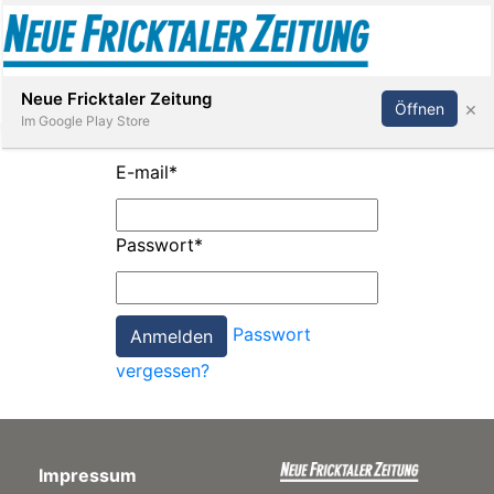
Abonnieren
Anmelden
Neue Fricktaler Zeitung
×
Öffnen
Im Google Play Store
E-mail
*
Immobilien
Passwort
*
anstaltungen
Passwort
Stellen
vergessen?
E-
Paper
Impressum
App