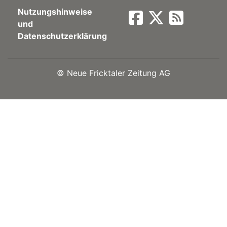
Nutzungshinweise
Newsletter
und
Datenschutzerklärung
rtseite
©
Neue Fricktaler Zeitung AG
kt
eräte
tsbeilage