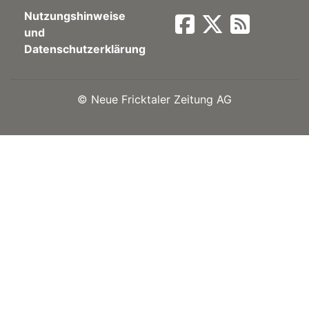
Nutzungshinweise
Newsletter
und
Datenschutzerklärung
rtseite
©
Neue Fricktaler Zeitung AG
kt
eräte
tsbeilage