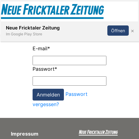
Abonnieren
Anmelden
Neue Fricktaler Zeitung
×
Öffnen
Im Google Play Store
E-mail
*
Immobilien
Passwort
*
anstaltungen
Passwort
Stellen
vergessen?
E-
Paper
Impressum
App