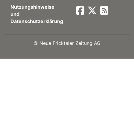
Nutzungshinweise
Newsletter
und
Datenschutzerklärung
rtseite
©
Neue Fricktaler Zeitung AG
kt
eräte
tsbeilage