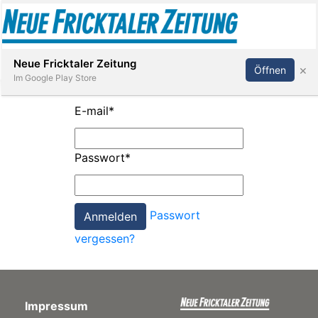
Abonnieren
Anmelden
Neue Fricktaler Zeitung
×
Öffnen
Im Google Play Store
E-mail
*
Immobilien
Passwort
*
anstaltungen
Passwort
Stellen
vergessen?
E-
Paper
Impressum
App