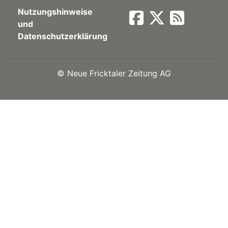
Nutzungshinweise
Newsletter
und
Datenschutzerklärung
rtseite
©
Neue Fricktaler Zeitung AG
kt
eräte
tsbeilage