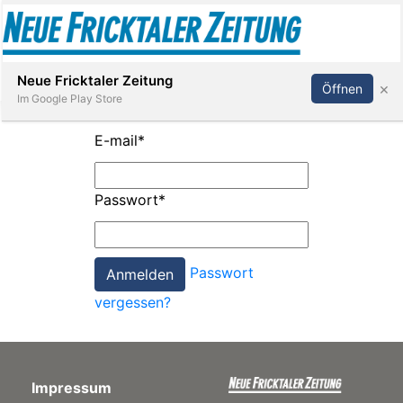
Abonnieren
Anmelden
Neue Fricktaler Zeitung
×
Öffnen
Im Google Play Store
E-mail
*
Immobilien
Passwort
*
anstaltungen
Passwort
Stellen
vergessen?
E-
Paper
Impressum
App