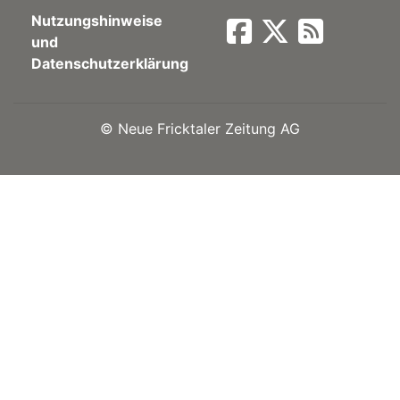
Nutzungshinweise
Newsletter
und
Datenschutzerklärung
rtseite
©
Neue Fricktaler Zeitung AG
kt
eräte
tsbeilage