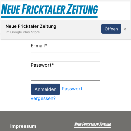
Abonnieren
Anmelden
Neue Fricktaler Zeitung
×
Öffnen
Im Google Play Store
E-mail
*
Immobilien
Passwort
*
anstaltungen
Passwort
Stellen
vergessen?
E-
Paper
Impressum
App