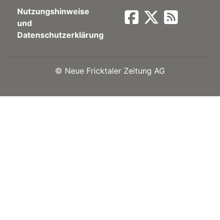
Nutzungshinweise
Newsletter
und
Datenschutzerklärung
rtseite
©
Neue Fricktaler Zeitung AG
kt
eräte
tsbeilage