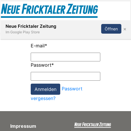
Abonnieren
Anmelden
Neue Fricktaler Zeitung
×
Öffnen
Im Google Play Store
E-mail
*
Immobilien
Passwort
*
anstaltungen
Passwort
Stellen
vergessen?
E-
Paper
Impressum
App