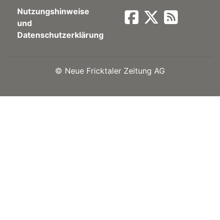
Nutzungshinweise
Newsletter
und
Datenschutzerklärung
rtseite
©
Neue Fricktaler Zeitung AG
kt
eräte
tsbeilage