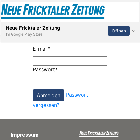
Abonnieren
Anmelden
Neue Fricktaler Zeitung
×
Öffnen
Im Google Play Store
E-mail
*
Immobilien
Passwort
*
anstaltungen
Passwort
Stellen
vergessen?
E-
Paper
Impressum
App