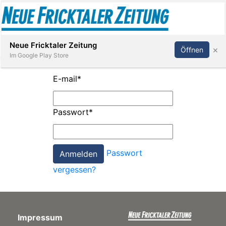
Abonnieren
Anmelden
Neue Fricktaler Zeitung
×
Öffnen
Im Google Play Store
E-mail
*
Immobilien
Passwort
*
anstaltungen
Passwort
Stellen
vergessen?
E-
Paper
Impressum
App