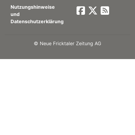
Nutzungshinweise
Newsletter
und
Datenschutzerklärung
rtseite
©
Neue Fricktaler Zeitung AG
kt
eräte
tsbeilage