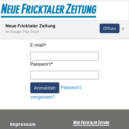
Abonnieren
Anmelden
Neue Fricktaler Zeitung
×
Öffnen
Im Google Play Store
E-mail
*
Immobilien
Passwort
*
anstaltungen
Passwort
Stellen
vergessen?
E-
Paper
Impressum
App