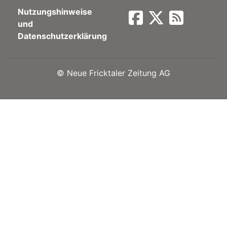
Nutzungshinweise
Newsletter
und
Datenschutzerklärung
rtseite
©
Neue Fricktaler Zeitung AG
kt
eräte
tsbeilage