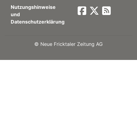
Nutzungshinweise
Newsletter
und
Datenschutzerklärung
rtseite
©
Neue Fricktaler Zeitung AG
kt
eräte
tsbeilage