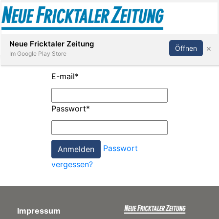
Abonnieren
Anmelden
Neue Fricktaler Zeitung
×
Öffnen
Im Google Play Store
E-mail
*
Immobilien
Passwort
*
anstaltungen
Passwort
Stellen
vergessen?
E-
Paper
Impressum
App