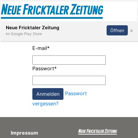
Abonnieren
Anmelden
Neue Fricktaler Zeitung
×
Öffnen
Im Google Play Store
E-mail
*
Immobilien
Passwort
*
anstaltungen
Passwort
Stellen
vergessen?
E-
Paper
Impressum
App