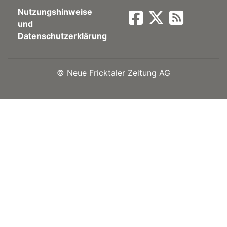
Nutzungshinweise
Newsletter
und
Datenschutzerklärung
rtseite
©
Neue Fricktaler Zeitung AG
kt
eräte
tsbeilage