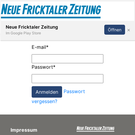
Abonnieren
Anmelden
Neue Fricktaler Zeitung
×
Öffnen
Im Google Play Store
E-mail
*
Immobilien
Passwort
*
anstaltungen
Passwort
Stellen
vergessen?
E-
Paper
Impressum
App