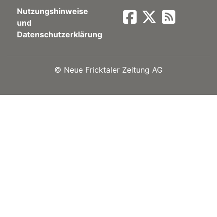
Nutzungshinweise
Newsletter
und
Datenschutzerklärung
rtseite
©
Neue Fricktaler Zeitung AG
kt
eräte
tsbeilage