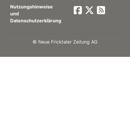
Nutzungshinweise
Newsletter
und
Datenschutzerklärung
rtseite
©
Neue Fricktaler Zeitung AG
kt
eräte
tsbeilage