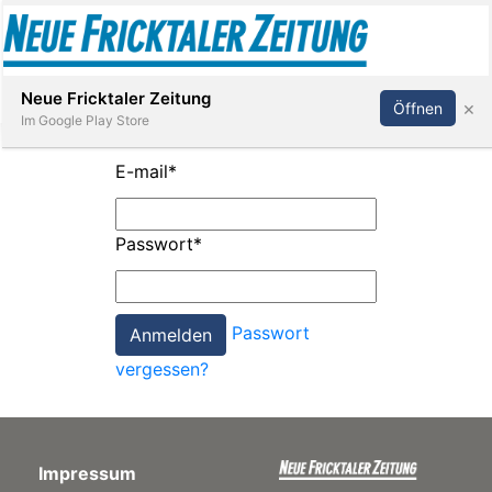
Abonnieren
Anmelden
Neue Fricktaler Zeitung
×
Öffnen
Im Google Play Store
E-mail
*
Immobilien
Passwort
*
anstaltungen
Passwort
Stellen
vergessen?
E-
Paper
Impressum
App