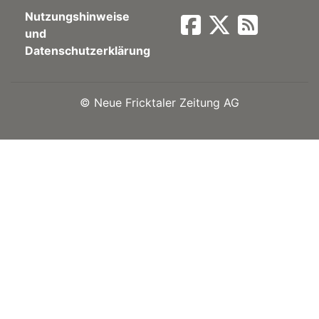
Nutzungshinweise
Newsletter
und
Datenschutzerklärung
rtseite
©
Neue Fricktaler Zeitung AG
kt
eräte
tsbeilage