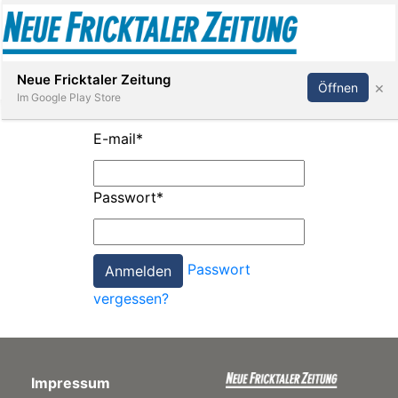
Abonnieren
Anmelden
Neue Fricktaler Zeitung
×
Öffnen
Im Google Play Store
E-mail
*
Immobilien
Passwort
*
anstaltungen
Passwort
Stellen
vergessen?
E-
Paper
Impressum
App