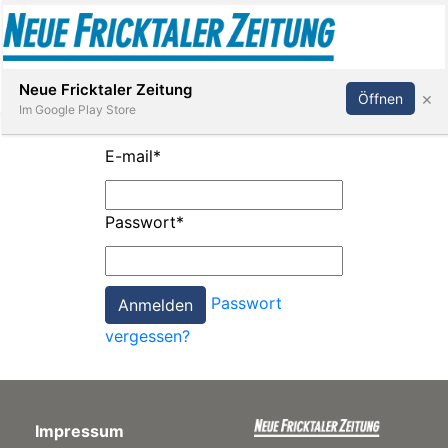
Abonnieren
Anmelden
Neue Fricktaler Zeitung
×
Öffnen
Im Google Play Store
E-mail
*
Immobilien
Passwort
*
anstaltungen
Passwort
Stellen
vergessen?
E-
Paper
Impressum
App