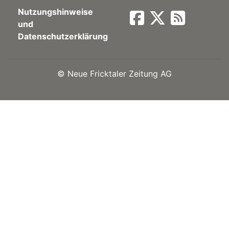
Nutzungshinweise
Newsletter
und
Datenschutzerklärung
rtseite
©
Neue Fricktaler Zeitung AG
kt
eräte
tsbeilage