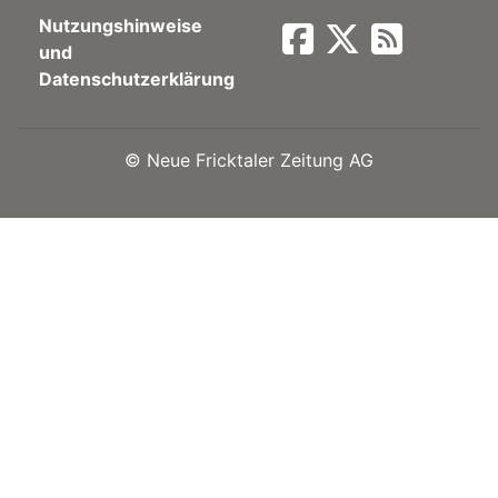
Nutzungshinweise
Newsletter
und
Datenschutzerklärung
rtseite
©
Neue Fricktaler Zeitung AG
kt
eräte
tsbeilage