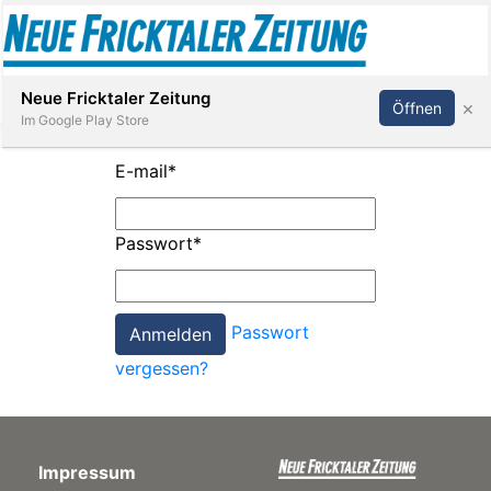
Abonnieren
Anmelden
Neue Fricktaler Zeitung
×
Öffnen
Im Google Play Store
E-mail
*
Immobilien
Passwort
*
anstaltungen
Passwort
Stellen
vergessen?
E-
Paper
Impressum
App