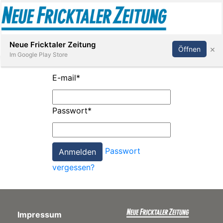
Abonnieren
Anmelden
Neue Fricktaler Zeitung
×
Öffnen
Im Google Play Store
E-mail
*
Immobilien
Passwort
*
anstaltungen
Passwort
Stellen
vergessen?
E-
Paper
Impressum
App