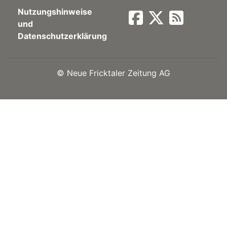
Nutzungshinweise
Newsletter
und
Datenschutzerklärung
rtseite
©
Neue Fricktaler Zeitung AG
kt
eräte
tsbeilage