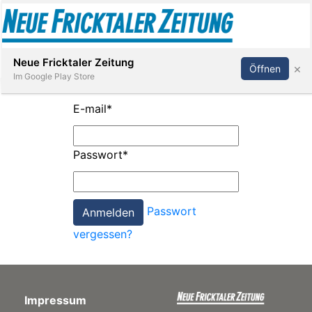
Abonnieren
Anmelden
Neue Fricktaler Zeitung
×
Öffnen
Im Google Play Store
E-mail
*
Immobilien
Passwort
*
anstaltungen
Passwort
Stellen
vergessen?
E-
Paper
Impressum
App