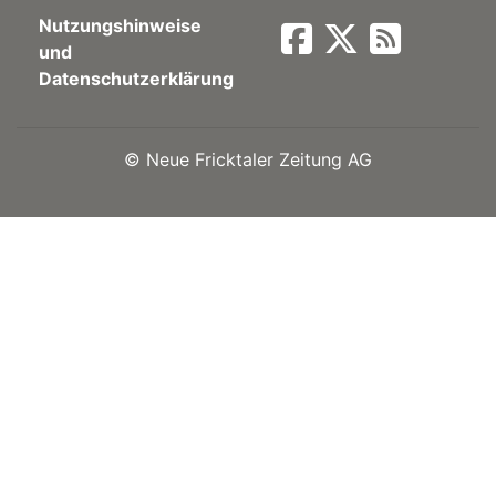
Nutzungshinweise
Newsletter
und
Datenschutzerklärung
rtseite
©
Neue Fricktaler Zeitung AG
kt
eräte
tsbeilage