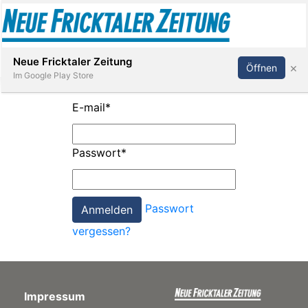
Abonnieren
Anmelden
Neue Fricktaler Zeitung
×
Öffnen
Im Google Play Store
E-mail
*
Immobilien
Passwort
*
anstaltungen
Passwort
Stellen
vergessen?
E-
Paper
Impressum
App