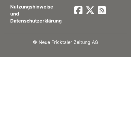
Nutzungshinweise
Newsletter
und
Datenschutzerklärung
rtseite
©
Neue Fricktaler Zeitung AG
kt
eräte
tsbeilage