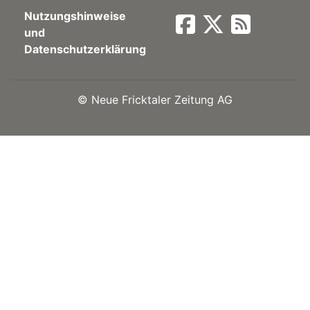
Nutzungshinweise
Newsletter
und
Datenschutzerklärung
rtseite
©
Neue Fricktaler Zeitung AG
kt
eräte
tsbeilage