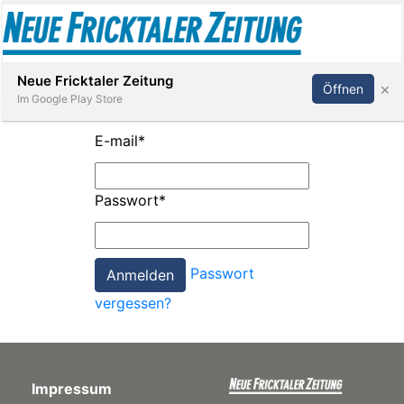
Abonnieren
Anmelden
Neue Fricktaler Zeitung
×
Öffnen
Im Google Play Store
E-mail
*
Immobilien
Passwort
*
anstaltungen
Passwort
Stellen
vergessen?
E-
Paper
Impressum
App