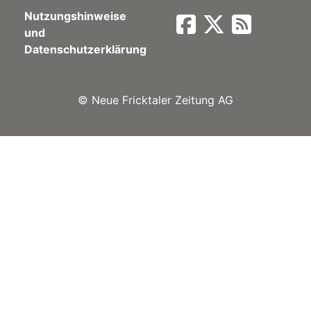
Nutzungshinweise
Newsletter
und
Datenschutzerklärung
rtseite
©
Neue Fricktaler Zeitung AG
kt
eräte
tsbeilage