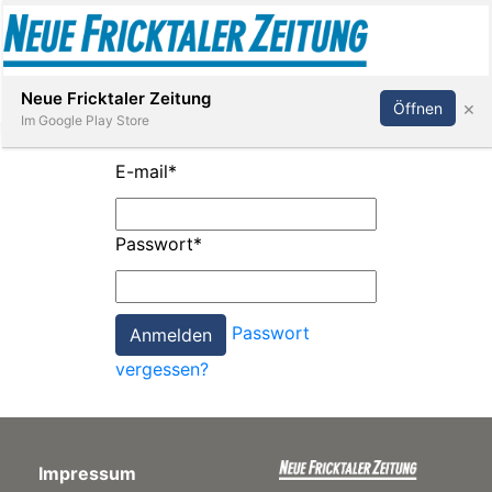
Abonnieren
Anmelden
Neue Fricktaler Zeitung
×
Öffnen
Im Google Play Store
E-mail
*
Immobilien
Passwort
*
anstaltungen
Passwort
Stellen
vergessen?
E-
Paper
Impressum
App