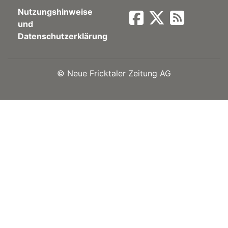
Nutzungshinweise
Newsletter
und
Datenschutzerklärung
rtseite
©
Neue Fricktaler Zeitung AG
kt
eräte
tsbeilage