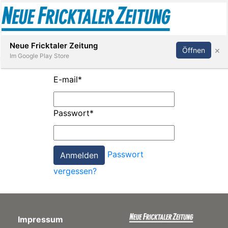
Abonnieren
Anmelden
Neue Fricktaler Zeitung
×
Öffnen
Im Google Play Store
E-mail
*
Immobilien
Passwort
*
anstaltungen
Passwort
Stellen
vergessen?
E-
Paper
Impressum
App