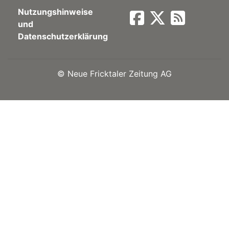
Nutzungshinweise
Newsletter
und
Datenschutzerklärung
rtseite
©
Neue Fricktaler Zeitung AG
kt
eräte
tsbeilage