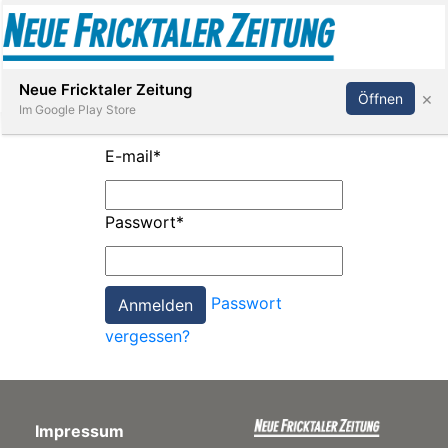
Abonnieren
Anmelden
Neue Fricktaler Zeitung
×
Öffnen
Im Google Play Store
E-mail
*
Immobilien
Passwort
*
anstaltungen
Passwort
Stellen
vergessen?
E-
Paper
Impressum
App