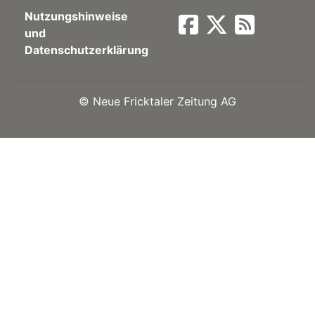
Nutzungshinweise
Newsletter
und
Datenschutzerklärung
rtseite
©
Neue Fricktaler Zeitung AG
kt
eräte
tsbeilage