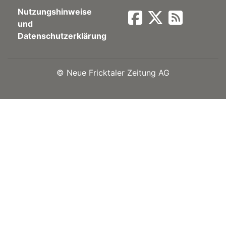
Nutzungshinweise
Newsletter
und
Datenschutzerklärung
rtseite
©
Neue Fricktaler Zeitung AG
kt
eräte
tsbeilage