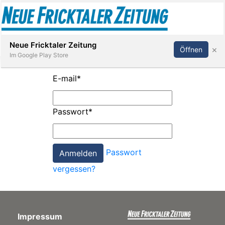
Abonnieren
Anmelden
Neue Fricktaler Zeitung
×
Öffnen
Im Google Play Store
E-mail
*
Immobilien
Passwort
*
anstaltungen
Passwort
Stellen
vergessen?
E-
Paper
Impressum
App