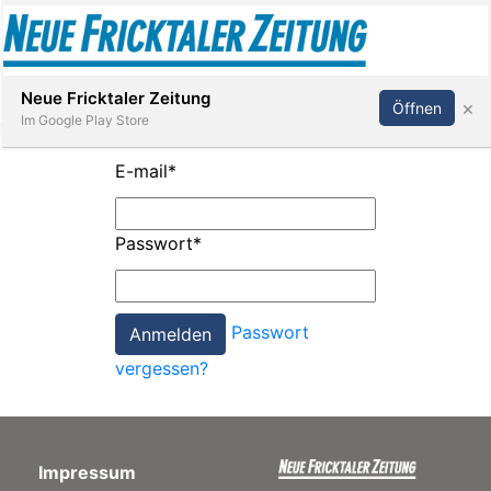
Abonnieren
Anmelden
Neue Fricktaler Zeitung
×
Öffnen
Im Google Play Store
E-mail
*
Immobilien
Passwort
*
anstaltungen
Passwort
Stellen
vergessen?
E-
Paper
Impressum
App