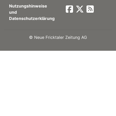
Nutzungshinweise
Newsletter
und
Datenschutzerklärung
rtseite
©
Neue Fricktaler Zeitung AG
kt
eräte
tsbeilage