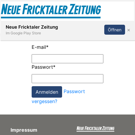
Abonnieren
Anmelden
Neue Fricktaler Zeitung
×
Öffnen
Im Google Play Store
E-mail
*
Immobilien
Passwort
*
anstaltungen
Passwort
Stellen
vergessen?
E-
Paper
Impressum
App