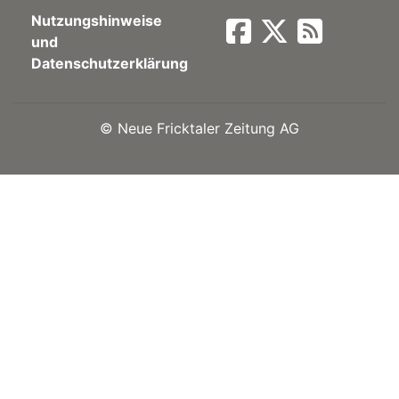
Nutzungshinweise
Newsletter
und
Datenschutzerklärung
rtseite
©
Neue Fricktaler Zeitung AG
kt
eräte
tsbeilage