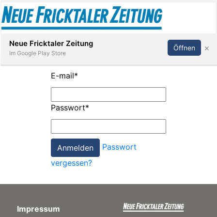
Abonnieren
Anmelden
Neue Fricktaler Zeitung
×
Öffnen
Im Google Play Store
E-mail
*
Immobilien
Passwort
*
anstaltungen
Passwort
Stellen
vergessen?
E-
Paper
Impressum
App