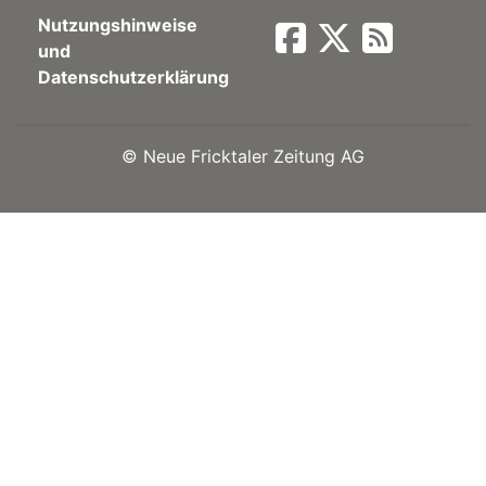
Nutzungshinweise
Newsletter
und
Datenschutzerklärung
rtseite
©
Neue Fricktaler Zeitung AG
kt
eräte
tsbeilage