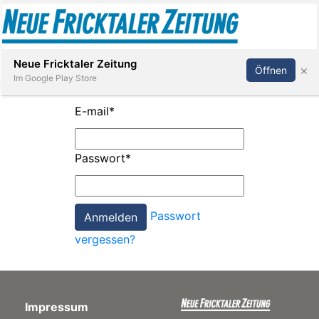
Abonnieren
Anmelden
Neue Fricktaler Zeitung
×
Öffnen
Im Google Play Store
E-mail
*
Immobilien
Passwort
*
anstaltungen
Passwort
Stellen
vergessen?
E-
Paper
Impressum
App