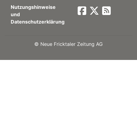
Nutzungshinweise
Newsletter
und
Datenschutzerklärung
rtseite
©
Neue Fricktaler Zeitung AG
kt
eräte
tsbeilage