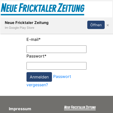
Abonnieren
Anmelden
Neue Fricktaler Zeitung
×
Öffnen
Im Google Play Store
E-mail
*
Immobilien
Passwort
*
anstaltungen
Passwort
Stellen
vergessen?
E-
Paper
Impressum
App