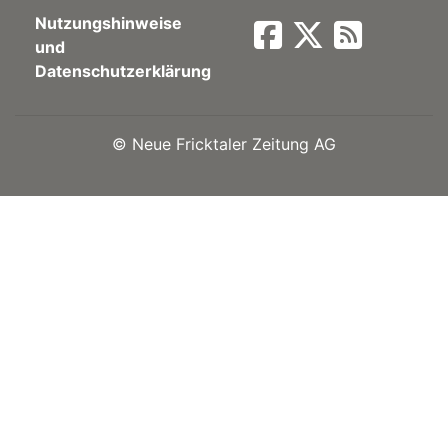
Nutzungshinweise
Newsletter
und
Datenschutzerklärung
rtseite
©
Neue Fricktaler Zeitung AG
kt
eräte
tsbeilage