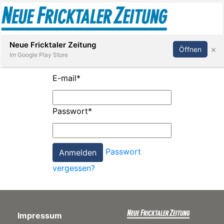
Abonnieren
Anmelden
Neue Fricktaler Zeitung
×
Öffnen
Im Google Play Store
E-mail
*
Immobilien
Passwort
*
anstaltungen
Passwort
Stellen
vergessen?
E-
Paper
Impressum
App