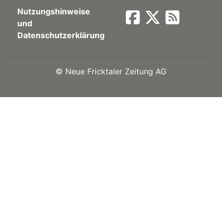
Nutzungshinweise
Newsletter
und
Datenschutzerklärung
rtseite
©
Neue Fricktaler Zeitung AG
kt
eräte
tsbeilage