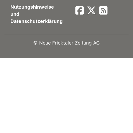
Nutzungshinweise
Newsletter
und
Datenschutzerklärung
rtseite
©
Neue Fricktaler Zeitung AG
kt
eräte
tsbeilage