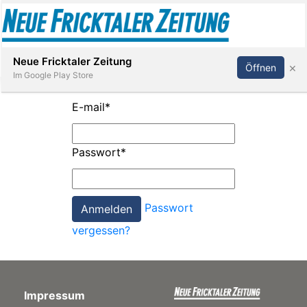
Abonnieren
Anmelden
Neue Fricktaler Zeitung
×
Öffnen
Im Google Play Store
E-mail
*
Immobilien
Passwort
*
anstaltungen
Passwort
Stellen
vergessen?
E-
Paper
Impressum
App