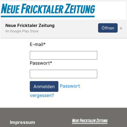
Abonnieren
Anmelden
Neue Fricktaler Zeitung
×
Öffnen
Im Google Play Store
E-mail
*
Immobilien
Passwort
*
anstaltungen
Passwort
Stellen
vergessen?
E-
Paper
Impressum
App