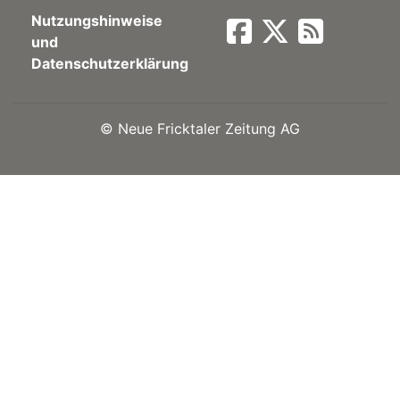
Nutzungshinweise
Newsletter
und
Datenschutzerklärung
rtseite
©
Neue Fricktaler Zeitung AG
kt
eräte
tsbeilage