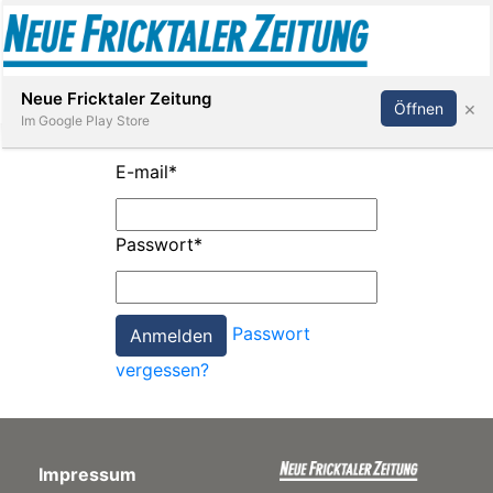
Abonnieren
Anmelden
Neue Fricktaler Zeitung
×
Öffnen
Im Google Play Store
E-mail
*
Immobilien
Passwort
*
anstaltungen
Passwort
Stellen
vergessen?
E-
Paper
Impressum
App