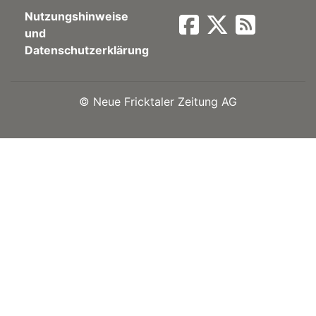
Nutzungshinweise
Newsletter
und
Datenschutzerklärung
rtseite
©
Neue Fricktaler Zeitung AG
kt
eräte
tsbeilage