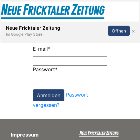
Abonnieren
Anmelden
Neue Fricktaler Zeitung
×
Öffnen
Im Google Play Store
E-mail
*
Immobilien
Passwort
*
anstaltungen
Passwort
Stellen
vergessen?
E-
Paper
Impressum
App