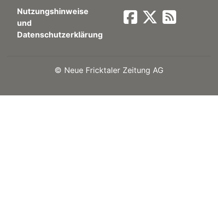
Nutzungshinweise
Newsletter
und
Datenschutzerklärung
rtseite
©
Neue Fricktaler Zeitung AG
kt
eräte
tsbeilage