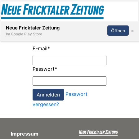
Abonnieren
Anmelden
Neue Fricktaler Zeitung
×
Öffnen
Im Google Play Store
E-mail
*
Immobilien
Passwort
*
anstaltungen
Passwort
Stellen
vergessen?
E-
Paper
Impressum
App