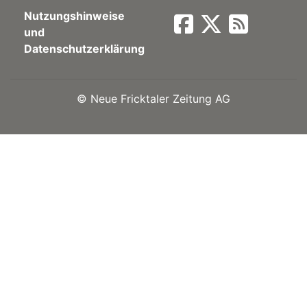
Nutzungshinweise
Newsletter
und
Datenschutzerklärung
rtseite
©
Neue Fricktaler Zeitung AG
kt
eräte
tsbeilage