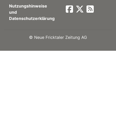
Nutzungshinweise
Newsletter
und
Datenschutzerklärung
rtseite
©
Neue Fricktaler Zeitung AG
kt
eräte
tsbeilage