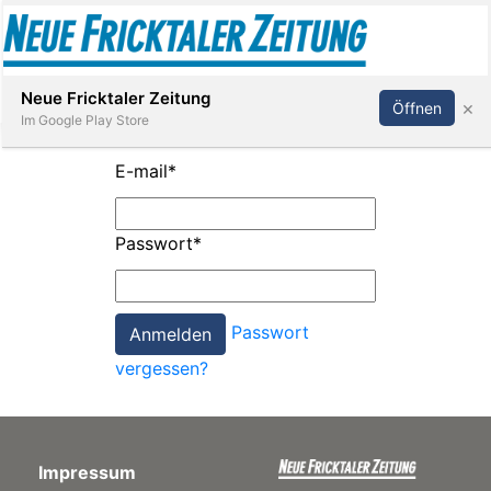
Abonnieren
Anmelden
Neue Fricktaler Zeitung
×
Öffnen
Im Google Play Store
E-mail
*
Immobilien
Passwort
*
anstaltungen
Passwort
Stellen
vergessen?
E-
Paper
Impressum
App