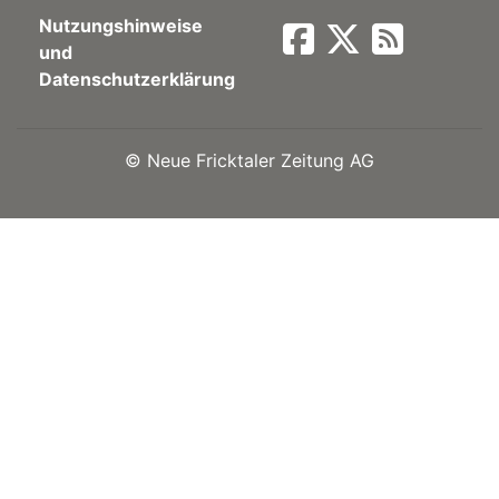
Nutzungshinweise
Newsletter
und
Datenschutzerklärung
rtseite
©
Neue Fricktaler Zeitung AG
kt
eräte
tsbeilage