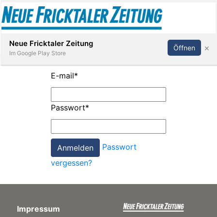
Abonnieren
Anmelden
Neue Fricktaler Zeitung
×
Öffnen
Im Google Play Store
E-mail
*
Immobilien
Passwort
*
anstaltungen
Passwort
Stellen
vergessen?
E-
Paper
Impressum
App