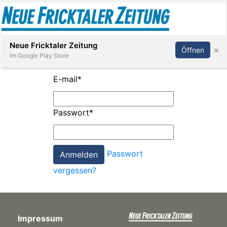
Abonnieren
Anmelden
Neue Fricktaler Zeitung
×
Öffnen
Im Google Play Store
E-mail
*
Immobilien
Passwort
*
anstaltungen
Passwort
Stellen
vergessen?
E-
Paper
Impressum
App