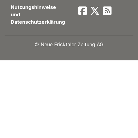
Nutzungshinweise
Newsletter
und
Datenschutzerklärung
rtseite
©
Neue Fricktaler Zeitung AG
kt
eräte
tsbeilage