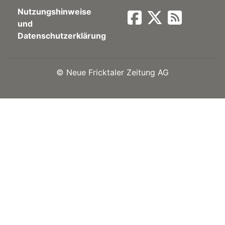
Nutzungshinweise
Newsletter
und
Datenschutzerklärung
rtseite
©
Neue Fricktaler Zeitung AG
kt
eräte
tsbeilage