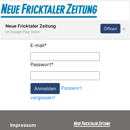
Abonnieren
Anmelden
Neue Fricktaler Zeitung
×
Öffnen
Im Google Play Store
E-mail
*
Immobilien
Passwort
*
anstaltungen
Passwort
Stellen
vergessen?
E-
Paper
Impressum
App