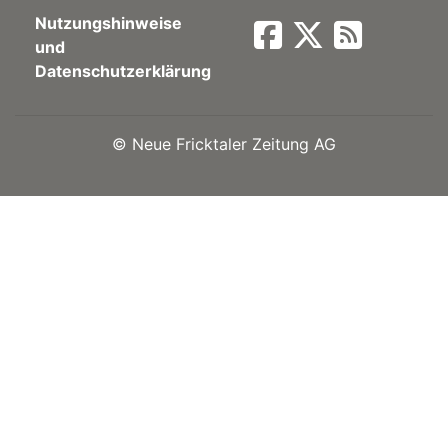
Nutzungshinweise
Newsletter
und
Datenschutzerklärung
rtseite
©
Neue Fricktaler Zeitung AG
kt
eräte
tsbeilage