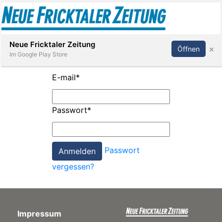
Abonnieren
Anmelden
Neue Fricktaler Zeitung
×
Öffnen
Im Google Play Store
E-mail
*
Immobilien
Passwort
*
anstaltungen
Passwort
Stellen
vergessen?
E-
Paper
Impressum
App