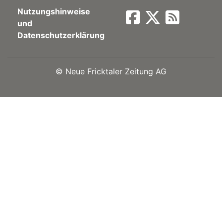
Nutzungshinweise
Newsletter
und
Datenschutzerklärung
rtseite
©
Neue Fricktaler Zeitung AG
kt
eräte
tsbeilage