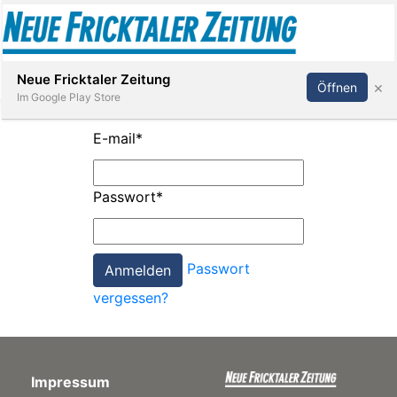
Abonnieren
Anmelden
Neue Fricktaler Zeitung
×
Öffnen
Im Google Play Store
E-mail
*
Immobilien
Passwort
*
anstaltungen
Passwort
Stellen
vergessen?
E-
Paper
Impressum
App