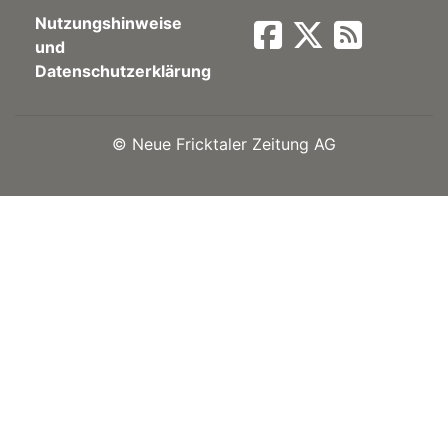
Nutzungshinweise
Newsletter
und
Datenschutzerklärung
rtseite
©
Neue Fricktaler Zeitung AG
kt
eräte
tsbeilage