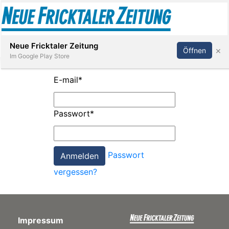
Abonnieren
Anmelden
Neue Fricktaler Zeitung
×
Öffnen
Im Google Play Store
E-mail
*
Immobilien
Passwort
*
anstaltungen
Passwort
Stellen
vergessen?
E-
Paper
Impressum
App