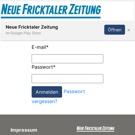
Abonnieren
Anmelden
Neue Fricktaler Zeitung
×
Öffnen
Im Google Play Store
E-mail
*
Immobilien
Passwort
*
anstaltungen
Passwort
Stellen
vergessen?
E-
Paper
Impressum
App