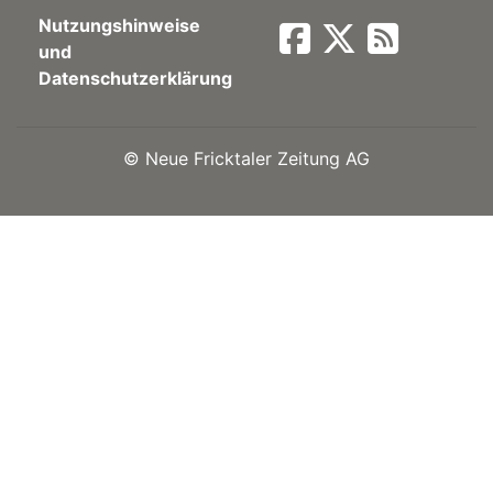
Nutzungshinweise
Newsletter
und
Datenschutzerklärung
rtseite
©
Neue Fricktaler Zeitung AG
kt
eräte
tsbeilage