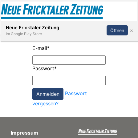
Abonnieren
Anmelden
Neue Fricktaler Zeitung
×
Öffnen
Im Google Play Store
E-mail
*
Immobilien
Passwort
*
anstaltungen
Passwort
Stellen
vergessen?
E-
Paper
Impressum
App