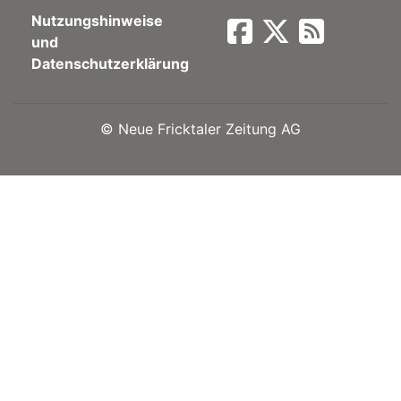
Nutzungshinweise
Newsletter
und
Datenschutzerklärung
rtseite
©
Neue Fricktaler Zeitung AG
kt
eräte
tsbeilage