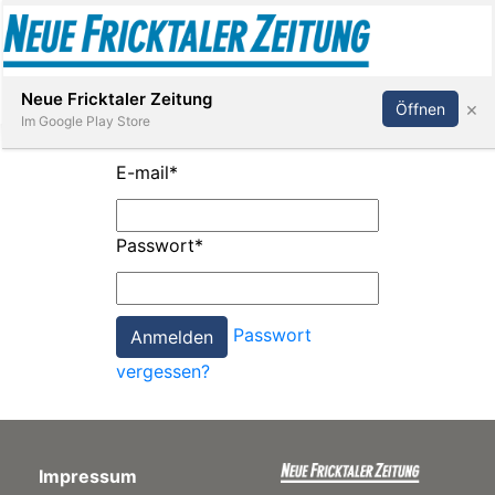
Abonnieren
Anmelden
Neue Fricktaler Zeitung
×
Öffnen
Im Google Play Store
E-mail
*
Immobilien
Passwort
*
anstaltungen
Passwort
Stellen
vergessen?
E-
Paper
Impressum
App