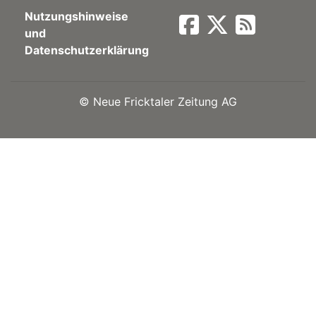
Nutzungshinweise
Newsletter
und
Datenschutzerklärung
rtseite
©
Neue Fricktaler Zeitung AG
kt
eräte
tsbeilage