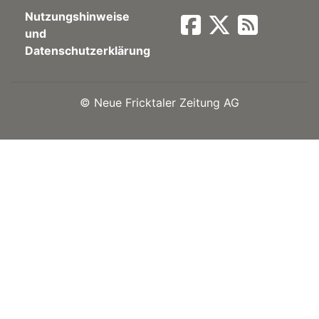
Nutzungshinweise
Newsletter
und
Datenschutzerklärung
rtseite
©
Neue Fricktaler Zeitung AG
kt
eräte
tsbeilage