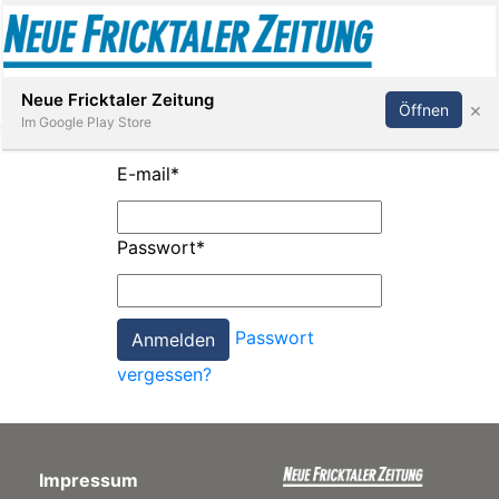
Abonnieren
Anmelden
Neue Fricktaler Zeitung
×
Öffnen
Im Google Play Store
E-mail
*
Immobilien
Passwort
*
anstaltungen
Passwort
Stellen
vergessen?
E-
Paper
Impressum
App