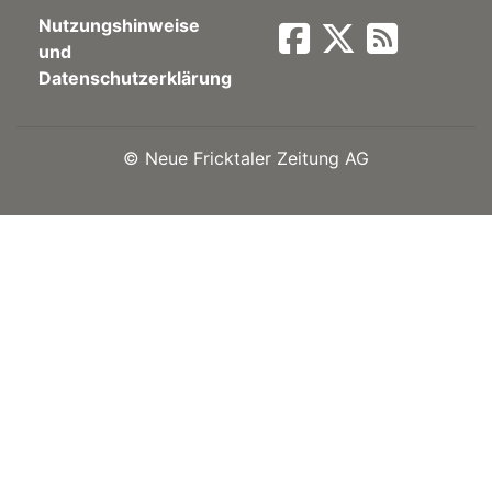
Nutzungshinweise
Newsletter
und
Datenschutzerklärung
rtseite
©
Neue Fricktaler Zeitung AG
kt
eräte
tsbeilage