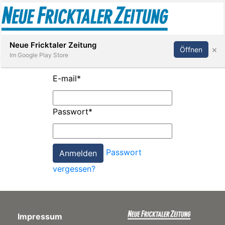
Abonnieren
Anmelden
Neue Fricktaler Zeitung
×
Öffnen
Im Google Play Store
E-mail
*
Immobilien
Passwort
*
anstaltungen
Passwort
Stellen
vergessen?
E-
Paper
Impressum
App