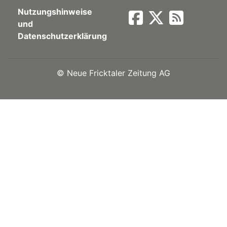
Nutzungshinweise
Newsletter
und
Datenschutzerklärung
rtseite
©
Neue Fricktaler Zeitung AG
kt
eräte
tsbeilage