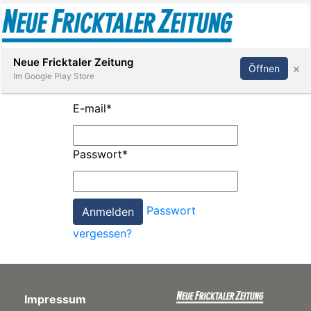
Abonnieren
Anmelden
Neue Fricktaler Zeitung
×
Öffnen
Im Google Play Store
E-mail
*
Immobilien
Passwort
*
anstaltungen
Passwort
Stellen
vergessen?
E-
Paper
Impressum
App