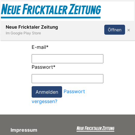
Abonnieren
Anmelden
Neue Fricktaler Zeitung
×
Öffnen
Im Google Play Store
E-mail
*
Immobilien
Passwort
*
anstaltungen
Passwort
Stellen
vergessen?
E-
Paper
Impressum
App