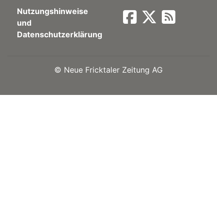
Nutzungshinweise
Newsletter
und
Datenschutzerklärung
rtseite
©
Neue Fricktaler Zeitung AG
kt
eräte
tsbeilage